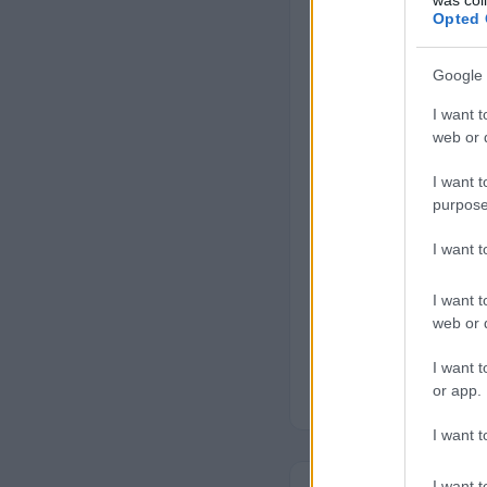
Opted 
A kanapé a nappal
tisztítás
során nem
Google 
szűrődött port, i
I want t
A szövetkárpitok m
web or d
kiválasztásában a
I want t
purpose
01
I want 
Felmérés
Anyag és szennye
I want t
azonosítása
web or d
I want t
or app.
I want t
I want t