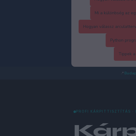
Mi a különbség az eg
Hogyan válassz arculatter
Python progr
Tippek a
📍
Budap
PROFI KÁRPITTISZTÍTÁS ·
Kárp