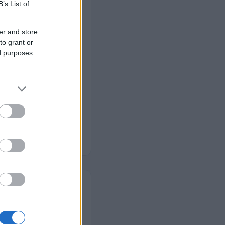
én is
B’s List of
– mi jövünk
er and store
s szerek
to grant or
ed purposes
zűrődő por,
gyerekes és
n típusra