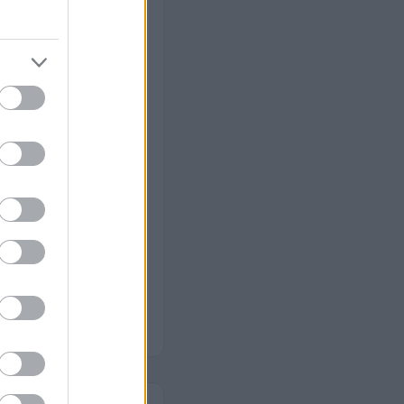
zerű kanapé
ítja a szálak közé
yaránt.
lő módszer
során.
04
Száradás
yors, szag nélkül