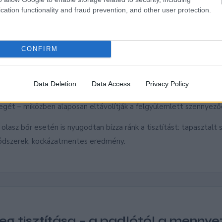
cation functionality and fraud prevention, and other user protection.
sztítás – prémium ápolás az értékes
toknak
CONFIRM
nleges bánásmódot igényelnek: a nem megfelelő szerekkel végzet
ezést, színvesztést okozhat. A
professzionális bőrtisztítás
során
Data Deletion
Data Access
Privacy Policy
zereket és kondicionálókat használunk, amelyek visszaadják a bőr 
egét – miközben alaposan eltávolítják a felgyülemlett szennyez
 olasz bőr esetén is nyugodtan bízza ránk a tisztítást: tapasztalt
ódszerek, kockázatmentes eredmény.
eg tisztítása – a padlótól a mennye