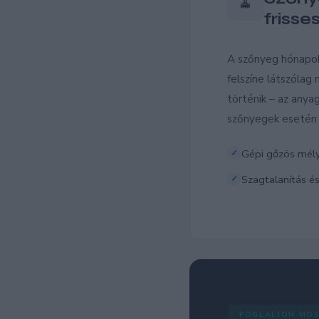
🧹
frisse
A szőnyeg hónapok 
felszíne látszólag
történik – az anya
szőnyegek esetén 
Gépi gőzös mély
Szagtalanítás és
FOGLALJON MO