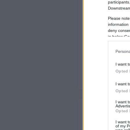
Kiszállás Budap
participants
Downstream 
Saját professzi
Please note
Gyors száradás
information 
deny consent
in below Go
💡 Tudta? A re
atkák és bakté
Persona
allergiás házt
I want t
Opted 
I want t
Opted 
I want 
Advertis
Opted 
Kanapé
🛋️
I want t
of my P
was col