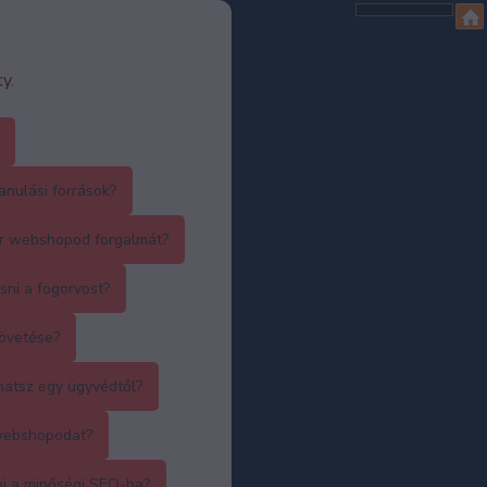
y.
anulási források?
r webshopod forgalmát?
sni a fogorvost?
követése?
hatsz egy ügyvédtől?
webshopodat?
ni a minőségi SEO-ba?