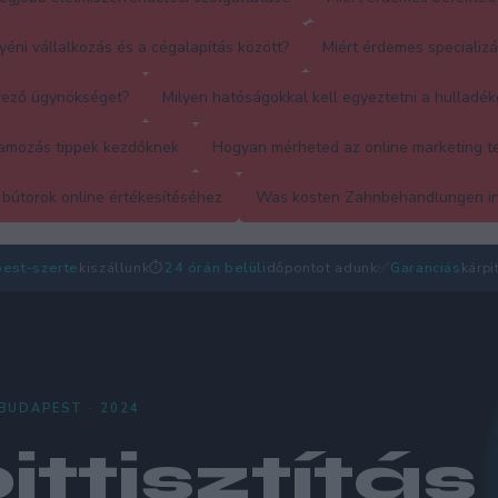
yéni vállalkozás és a cégalapítás között?
Miért érdemes specializá
vező ügynökséget?
Milyen hatóságokkal kell egyeztetni a hulladé
amozás tippek kezdőknek
Hogyan mérheted az online marketing te
 bútorok online értékesítéséhez
Was kosten Zahnbehandlungen in
est-szerte
kiszállunk
⏱
24 órán belül
időpontot adunk
✅
Garanciás
kárpi
 BUDAPEST · 2024
ittisztítás