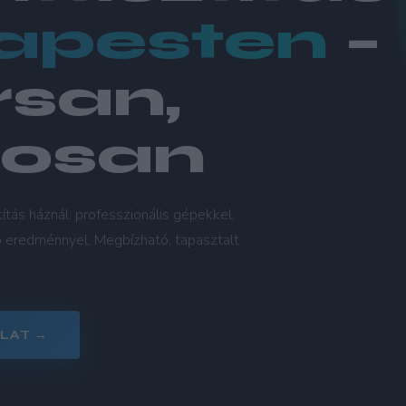
apesten
–
san,
posan
ítás háznál: professzionális gépekkel,
ó eredménnyel. Megbízható, tapasztalt
LAT →