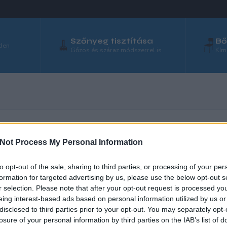
Szőnyeg tisztítása
Bő
🧹
🪑
nden
Gőzös és száraz módszerrel is
Kím
Not Process My Personal Information
kárpittisztítás Budapest egész terül
to opt-out of the sale, sharing to third parties, or processing of your per
g cég kínál takarítási szolgáltatást – de a valódi, mélytisztítást
formation for targeted advertising by us, please use the below opt-out s
r selection. Please note that after your opt-out request is processed y
ttisztítás Budapesten
más kategória. A karpittisztitas.org csapa
eing interest-based ads based on personal information utilized by us or
 legyen szó egyetlen fotelről, egész nappali garnitúráról vagy iroda
disclosed to third parties prior to your opt-out. You may separately opt-
losure of your personal information by third parties on the IAB’s list of