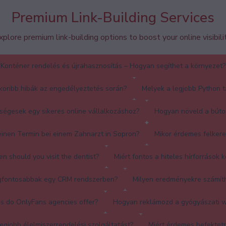
Premium Link-Building Services
xplore premium link-building options to boost your online visibilit
Konténer rendelés és újrahasznosítás – Hogyan segíthet a környezet?
koribb hibák az engedélyeztetés során?
Melyek a legjobb Python t
égesek egy sikeres online vállalkozáshoz?
Hogyan növeld a búto
einen Termin bei einem Zahnarzt in Sopron?
Mikor érdemes felkere
n should you visit the dentist?
Miért fontos a hiteles hírforrások 
egfontosabbak egy CRM rendszerben?
Milyen eredményekre számít
s do OnlyFans agencies offer?
Hogyan reklámozd a gyógyászati 
egjobb élelmiszerrendelési szolgáltatást?
Miért érdemes befektet