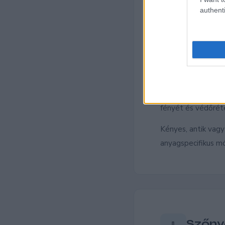
authenti
Bőrti
🪑
kárpi
A bőrbútorok külö
kiszáradást, reped
bőrbarát tisztítós
fényét és védőrét
Kényes, antik vagy
anyagspecifikus m
Szőny