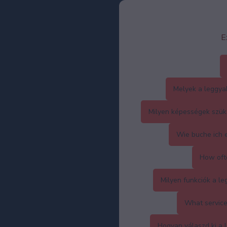
E
Melyek a leggya
Milyen képességek szüks
Wie buche ich 
How ofte
Milyen funkciók a l
What service
Hogyan válaszd ki a l