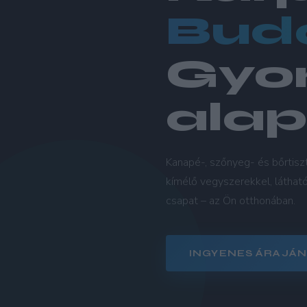
Bud
Gyor
ala
Kanapé-, szőnyeg- és bőrtiszt
kímélő vegyszerekkel, láthat
csapat – az Ön otthonában.
INGYENES ÁRAJÁN