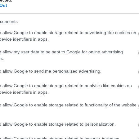
Out
i lelke – és egyben a legtöbb szennyeződés gyűjtőhelye. A
szaks
csak a felszíni foltok tűnnek el: a mélytisztító berendezés eltávol
consents
zzadságnyomokat, kisgyermekek és kedvencek hagyott nyomait eg
o allow Google to enable storage related to advertising like cookies on
ellett a bőr és műbőr kárpitok kezelése is elérhető – a megfele
evice identifiers in apps.
karpittisztitas.org szakemberei
segítenek az ingyenes felmérés 
o allow my user data to be sent to Google for online advertising
s.
02
03
to allow Google to send me personalized advertising.
Előkezelés
Mélytisztítás
ződés
Makacs foltok
Profi gépekkel,
G
o allow Google to enable storage related to analytics like cookies on
előkészítése
kíméletesen
evice identifiers in apps.
o allow Google to enable storage related to functionality of the website
o allow Google to enable storage related to personalization.
o allow Google to enable storage related to security, including