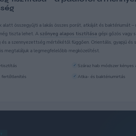
sség
alatt összegyűjti a lakás összes porát, atkáját és baktériumát –
 még tiszta lehet. A
szőnyeg alapos tisztítása
gépi gőzös vagy s
g és a szennyezettség mértékétől függően. Orientális, gyapjú és s
is megtaláljuk a legmegfelelőbb megközelítést.
tisztítás
Száraz hab módszer kényes
 fertőtlenítés
Atka- és baktériumirtás
ST