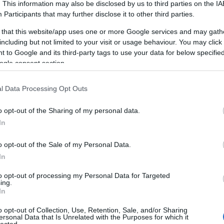
est minden kerületébe
Rugalmas időpontok, hétvég
. This information may also be disclosed by us to third parties on the
IA
Participants
that may further disclose it to other third parties.
onális gépparkkal dolgozunk
Nem kell semmit kiszállítani 
 that this website/app uses one or more Google services and may gath
, minimum kellemetlenség
Állatbarát és allergénmente
including but not limited to your visit or usage behaviour. You may click 
 to Google and its third-party tags to use your data for below specifi
ogle consent section.
ndszeres kárpittisztítás nemcsak esztétikai kérdés – a bútorokba s
riumok komoly egészségügyi kockázatot jelenthetnek, különösen 
l Data Processing Opt Outs
artásokban.
o opt-out of the Sharing of my personal data.
In
o opt-out of the Sale of my Personal Data.
In
to opt-out of processing my Personal Data for Targeted
ing.
In
 tisztítás – szövettől a bőrig minde
o opt-out of Collection, Use, Retention, Sale, and/or Sharing
ersonal Data that Is Unrelated with the Purposes for which it
lected.