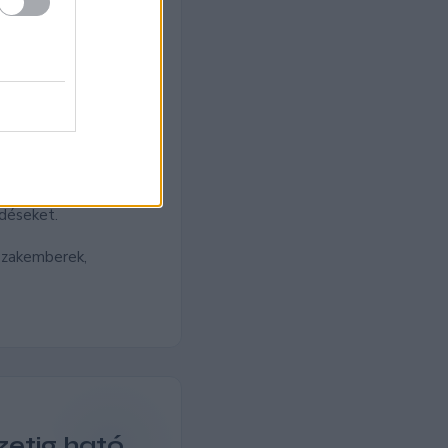
t tisztítás
 speciális,
rugalmasságát,
ődéseket.
 szakemberek,
zetig ható