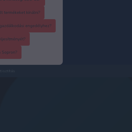
lt termékeket kínálni?
kgazdálkodási engedélyhez?
ljesítményét?
 Sopron?
ttisztítás