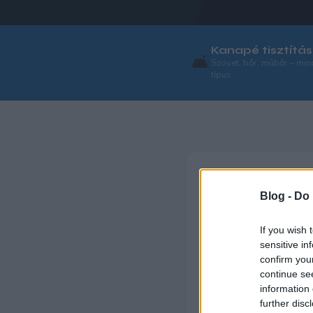
Kanapé tisztítás
🛋️
Szövet, bőr, műbőr – mi
típus
Blog -
Do 
Profi 
🏙️
If you wish 
Budapesten rengete
sensitive in
confirm you
szakképzett
kárpi
continue se
kerületben kiszáll:
information 
further disc